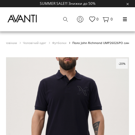
SUMMER SALE!!! Знижки до 50%
0
0
Чоловікам
Чоловічий одяг
Футболки
Поло John Richmond UMP26026PO син
-20%