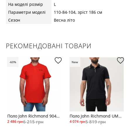
На моделі розмір
L
Параметри моделі
110-84-104, зріст 186 см
Сезон
Весна літо
РЕКОМЕНДОВАНІ ТОВАРИ
-60%
New
Поло John Richmond 9044кр
Поло John Richmond UMP26336PO чор
6 215 грн
5 819 грн
2 486 грн
4 074 грн