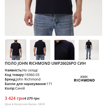
ПОЛО JOHN RICHMOND UMP26026PO СИН
Наявність:
На складі
Код товару:
16960-03
Бренд:
John Richmond
Балли для нарахування:
171
Колір:
Синій
3 424 грн
4 279 грн
Ціна в бонусних балах: 3424