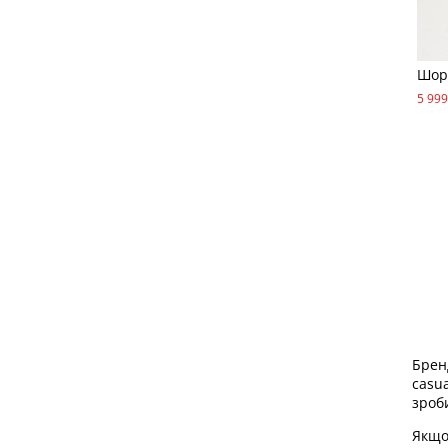
Шор
5 999
Бренд
casua
зроб
Якщо