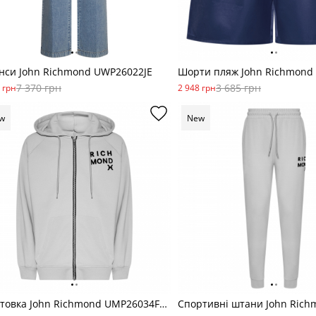
нси John Richmond UWP26022JE
7 370 грн
3 685 грн
 грн
2 948 грн
w
New
Толстовка John Richmond UMP26034FE сер