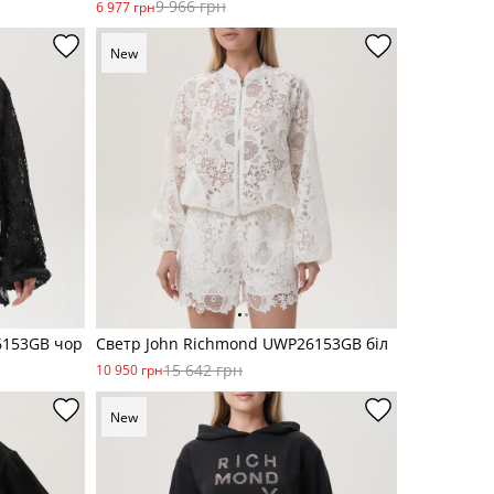
9 966 грн
6 977 грн
New
6153GB чор
Светр John Richmond UWP26153GB біл
15 642 грн
10 950 грн
New