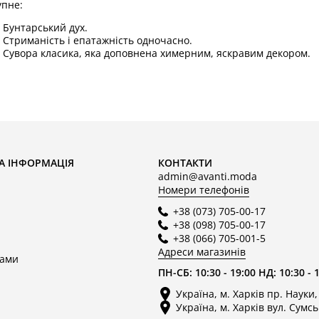
упне:
Бунтарський дух.
Стриманість і епатажність одночасно.
Сувора класика, яка доповнена химерним, яскравим декором.
айпопулярніших моделей виробника відносяться:
класичні чоло
на натуральному хутрі з золотими пряжками;
босоніжки-сандалі
і в каталозі - унікальні зразки високої якості. Під час вигото
а, щільний і міцний текстиль, шкірозамінник. Вся фурнітура над
овічності та правильному прилягання до стопи. Анатомічна фо
А ІНФОРМАЦІЯ
КОНТАКТИ
уття John Richmond в інтерне
admin@avanti.moda
Номери телефонів
+38 (073) 705-00-17
+38 (098) 705-00-17
 ви хочете замовити продукцію John Richmond, офіційний сайт A
+38 (066) 705-001-5
горій. Виробник робить упор на комфорт і універсальність одно
Адреси магазинів
альним. З кожним сезоном бренд пропонує нові колекції за дост
нами
ПН-СБ: 10:30 - 19:00 НД: 10:30 - 
бники йдуть сучасним трендам, тому кожна пара - стильна, модн
ює безпосередньо з компанією, тому вартість продукції - конку
Україна, м. Харків пр. Науки,
тія. Застарілі колекції покупці можуть придбати зі знижкою. Ма
Україна, м. Харків вул. Сумсь