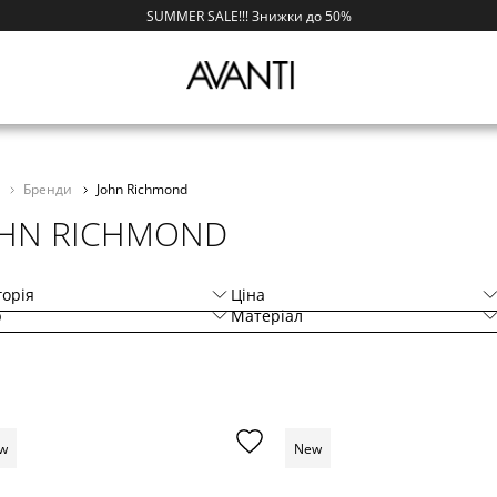
SUMMER SALE!!! Знижки до 50%
i
Бренди
John Richmond
OHN RICHMOND
горія
Ціна
р
Матеріал
w
New