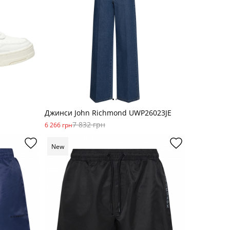
Джинси John Richmond UWP26023JE
7 832 грн
6 266 грн
New