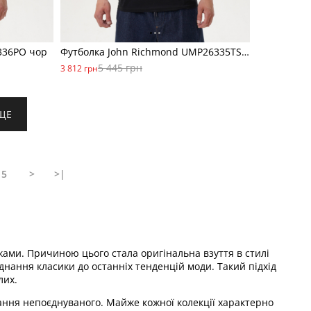
336PO чор
Футболка John Richmond UMP26335TS чор
5 445 грн
3 812 грн
ЩЕ
5
>
>|
межами. Причиною цього стала оригінальна взуття в стилі
оєднання класики до останніх тенденцій моди. Такий підхід
лих.
нання непоєднуваного. Майже кожної колекції характерно