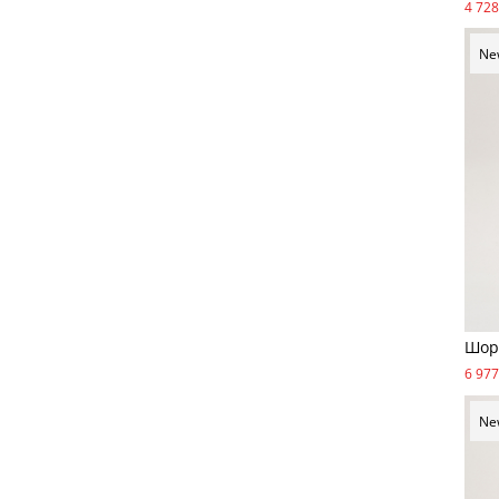
4 728
Ne
Шор
6 977
Ne