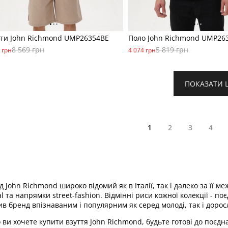
ти John Richmond UMP26354BE
Поло John Richmond UMP26
8 569 грн
5 819 грн
 грн
4 074 грн
ПОКАЗАТИ 
1
2
3
4
 John Richmond широко відомий як в Італії, так і далеко за її 
l та напрямки street-fashion. Відмінні риси кожної колекції - п
ив бренд впізнаваним і популярним як серед молоді, так і дорос
 ви хочете купити взуття John Richmond, будьте готові до поєд