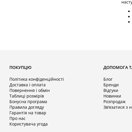
наст
До н
кеди
Модел
шкір
довг
ПОКУПЦЮ
ДОПОМОГА Т
Вз
Політика конфіденційності
Блог
Доставка і оплата
Бренди
Повернення і обмін
Відгуки
Якщо
Таблиці розмірів
Новинки
кате
Бонусна програма
Розпродаж
унік
Правила догляду
Зв’язатися з 
Гарантія на товар
Виро
Про нас
прац
Користувача угода
гаран