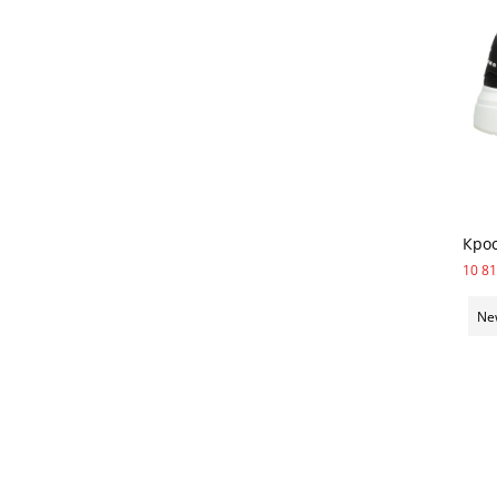
Крос
10 81
Ne