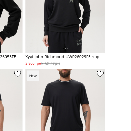
P26053FE
Худі John Richmond UWP26029FE чор
5 522 грн
3 866 грн
New