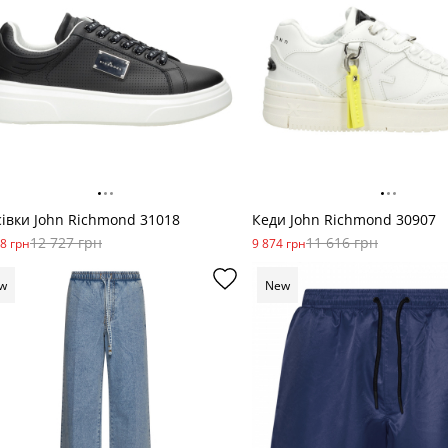
івки John Richmond 31018
Кеди John Richmond 30907
12 727 грн
11 616 грн
8 грн
9 874 грн
w
New