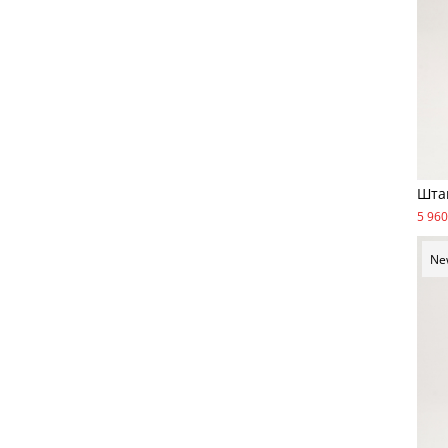
Шта
5 960
Ne