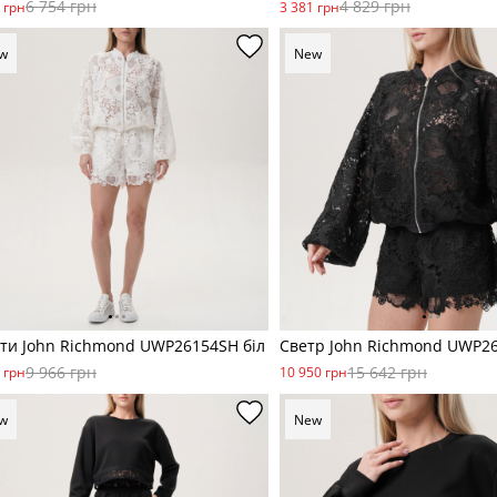
6 754 грн
4 829 грн
 грн
3 381 грн
w
New
ти John Richmond UWP26154SH біл
Светр John Richmond UWP2
9 966 грн
15 642 грн
 грн
10 950 грн
w
New