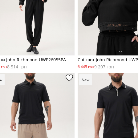
ни John Richmond UWP26055PA
Світшот John Richmond UW
8 514 грн
9 207 грн
 грн
6 445 грн
w
New