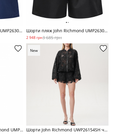
Шорти пляж John Richmond UMP26307CO
Шорти пляж John Richmond UMP26300CO
3 685 грн
2 948 грн
New
Спортивні штани John Richmond UMP26033PA сер
Шорти John Richmond UWP26154SH чор