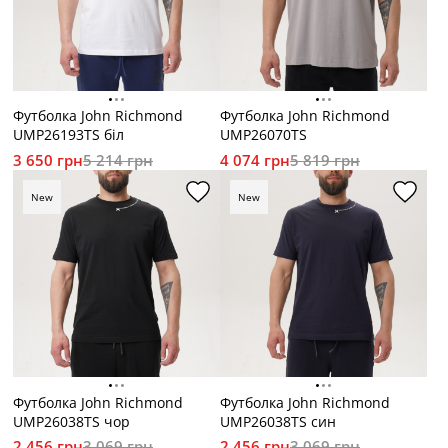
Футболка John Richmond
Футболка John Richmond
UMP26193TS біл
UMP26070TS
3 650 грн
5 214 грн
4 074 грн
5 819 грн
New
New
Футболка John Richmond
Футболка John Richmond
UMP26038TS чор
UMP26038TS син
2 456 грн
3 069 грн
2 456 грн
3 069 грн