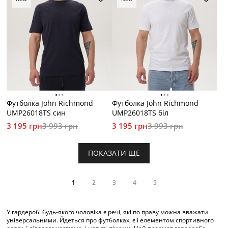
Футболка John Richmond
Футболка John Richmond
UMP26018TS син
UMP26018TS біл
3 195 грн
3 993 грн
3 195 грн
3 993 грн
ПОКАЗАТИ ЩЕ
1
2
3
4
5
У гардеробі будь-якого чоловіка є речі, які по праву можна вважати
універсальними. Йдеться про футболках, є і елементом спортивного