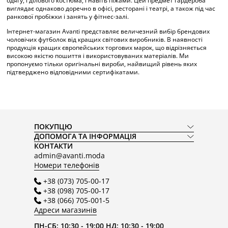
одягу, і ділового костюма, і навіть піжами. Цей предмет гардероба
виглядає однаково доречно в офісі, ресторані і театрі, а також під час
ранкової пробіжки і занять у фітнес-залі.
Інтернет-магазин Avanti представляє величезний вибір брендових
чоловічих футболок від кращих світових виробників. В наявності
продукція кращих європейських торгових марок, що відрізняється
високою якістю пошиття і використовуваних матеріалів. Ми
пропонуємо тільки оригінальні вироби, найвищий рівень яких
підтверджено відповідними сертифікатами.
Каталог фірмових футболок
для чоловіків
ПОКУПЦЮ
На сайті нашої компанії ви знайдете великий асортимент модного
ДОПОМОГА ТА ІНФОРМАЦІЯ
одягу з останніх модних колекцій італійських і французьких
КОНТАКТИ
модельєрів. У нашому каталозі представлені чоловічі футболки
admin@avanti.moda
наступних стилів:
Номери телефонів
Класика. Моделі з круглим вирізом однотонні з
різнокольоровими вставками і без них, а також з яскравими
+38 (073) 705-00-17
принтами і оригінальними написами.
+38 (098) 705-00-17
Поло. Футболка з комірцем і застібкою додасть вашому
+38 (066) 705-001-5
вигляду деякої респектабельності і солідності в будь-якій
Адреси магазинів
обстановці.
Спортивна. Модель з V-подібним вирізом підкреслює
ПН-СБ: 10:30 - 19:00 НД: 10:30 - 19:00
рельєфність вашої мускулатури грудей і додає вашому вигляду