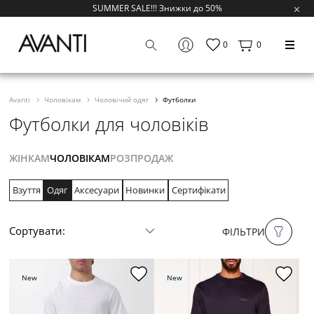
SUMMER SALE!!! Знижки до 50%
0
0
Avanti
Чоловікам
Чоловічий одяг
Футболки
Футболки для чоловіків
ЖІНКАМ
ЧОЛОВІКАМ
РОЗПРОДАЖ
Взуття
Одяг
Аксесуари
Новинки
Сертифікати
Сортувати:
ФІЛЬТРИ
New
New