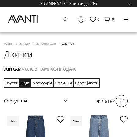
SUMMER SALE!!! Знижки до 50%
0
0
Avanti
Жінкам
Жіночий одяг
Джинси
Джинси
ЖІНКАМ
ЧОЛОВІКАМ
РОЗПРОДАЖ
Взуття
Одяг
Аксесуари
Новинки
Сертифікати
Сортувати:
ФІЛЬТРИ
New
New