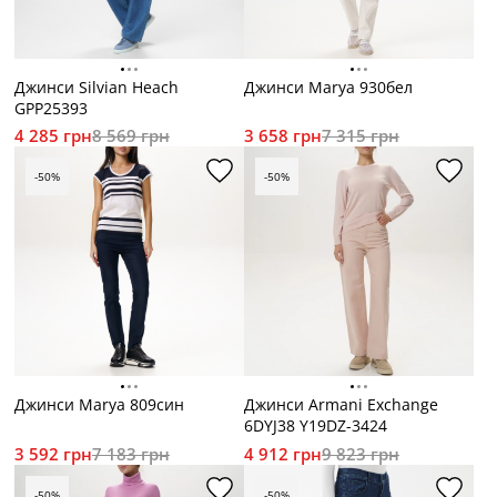
Джинси Silvian Heach
Джинси Marya 930бел
GPP25393
4 285 грн
8 569 грн
3 658 грн
7 315 грн
-50%
-50%
Джинси Marya 809син
Джинси Armani Exchange
6DYJ38 Y19DZ-3424
3 592 грн
7 183 грн
4 912 грн
9 823 грн
-50%
-50%