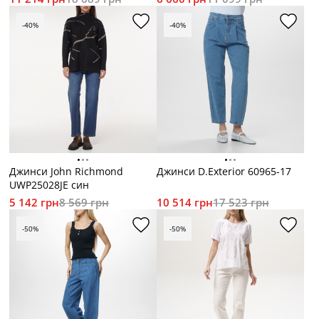
-40%
-40%
Джинси John Richmond
Джинси D.Exterior 60965-17
UWP25028JE син
5 142 грн
8 569 грн
10 514 грн
17 523 грн
-50%
-50%