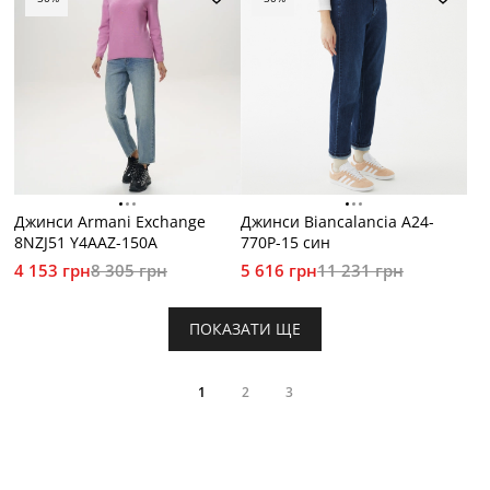
Джинси Armani Exchange
Джинси Biancalancia A24-
8NZJ51 Y4AAZ-150A
770P-15 син
4 153 грн
8 305 грн
5 616 грн
11 231 грн
ПОКАЗАТИ ЩЕ
1
2
3