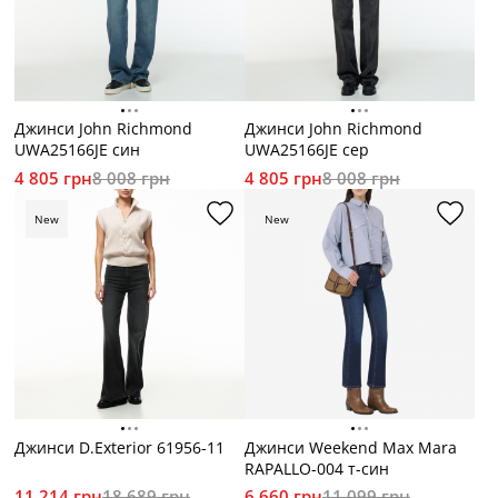
Джинси John Richmond
Джинси John Richmond
UWA25166JE син
UWA25166JE сер
4 805 грн
8 008 грн
4 805 грн
8 008 грн
New
New
Джинси D.Exterior 61956-11
Джинси Weekend Max Mara
RAPALLO-004 т-син
11 214 грн
18 689 грн
6 660 грн
11 099 грн