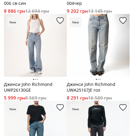
006 св-син
004чер
8 886 грн
12 694 грн
9 202 грн
13 145 грн
New
New
Джинси John Richmond
Джинси John Richmond
UWP26130GE
UWA25167JE гол
5 999 грн
8 569 грн
8 291 грн
16 580 грн
New
New