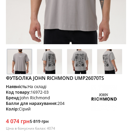
ФУТБОЛКА JOHN RICHMOND UMP26070TS
Наявність:
На складі
Код товару:
16972-03
Бренд:
John Richmond
Балли для нарахування:
204
Колір:
Сірий
4 074 грн
5 819 грн
Ціна в бонусних балах: 4074