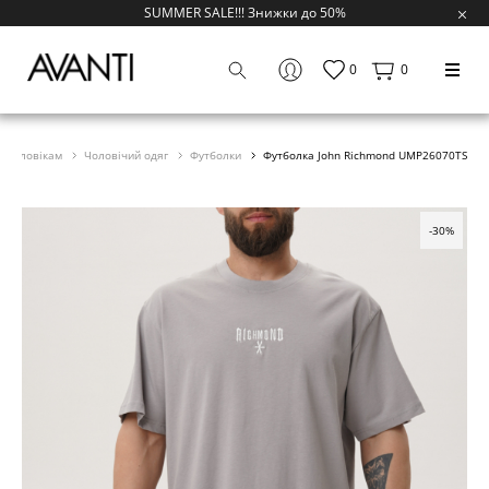
SUMMER SALE!!! Знижки до 50%
0
0
Чоловікам
Чоловічий одяг
Футболки
Футболка John Richmond UMP26070TS
-30%