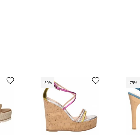
-50%
-75%