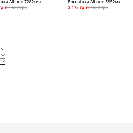
іжки Albano 7282син
Босоніжки Albano 5852мал
грн
10 582 грн
3 175 грн
10 582 грн