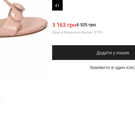
41
3 163 грн
6 325 грн
Ціна в бонусних балах: 3163
Додати у кошик
Замовити в один клік
А