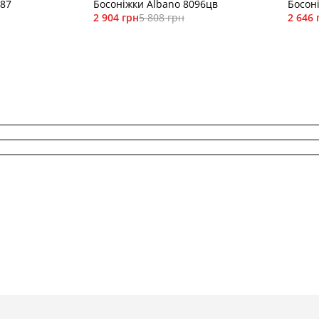
087
Босоніжки Albano 8096цв
Босон
2 904 грн
5 808 грн
2 646 