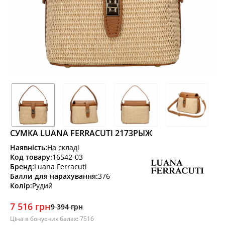
СУМКА LUANA FERRACUTI 2173РЫЖ
Наявність:
На складі
Код товару:
16542-03
Бренд:
Luana Ferracuti
Балли для нарахування:
376
Колір:
Рудий
7 516 грн
9 394 грн
Ціна в бонусних балах: 7516