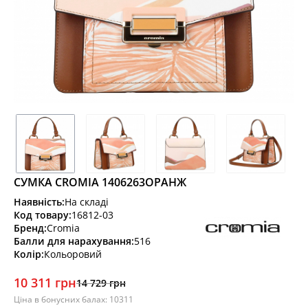
СУМКА CROMIA 1406263ОРАНЖ
Наявність:
На складі
Код товару:
16812-03
Бренд:
Cromia
Балли для нарахування:
516
Колір:
Кольоровий
10 311 грн
14 729 грн
Ціна в бонусних балах: 10311