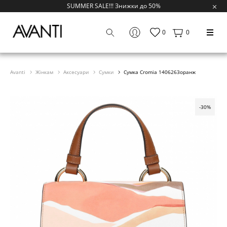
SUMMER SALE!!! Знижки до 50%
0
0
Avanti
Жінкам
Аксесуари
Сумки
Сумка Cromia 1406263оранж
-30%