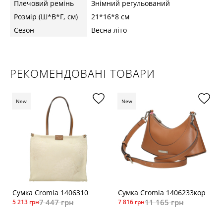
Плечовий ремінь
Знімний регульований
Розмір (Ш*В*Г, см)
21*16*8 см
Сезон
Весна літо
РЕКОМЕНДОВАНІ ТОВАРИ
New
New
Сумка Cromia 1406310
Сумка Cromia 1406233кор
7 447 грн
11 165 грн
5 213 грн
7 816 грн