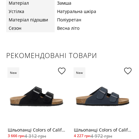
Матеріал
Замша
Устілка
Натуральна шкіра
Матеріал підошви
Поліуретан
Сезон
Весна літо
РЕКОМЕНДОВАНІ ТОВАРИ
New
New
Шльопанці Colors of California BIOM56 чор
Шльопанці Colors of California BIOM410 син
4 312 грн
4 972 грн
3 666 грн
4 227 грн