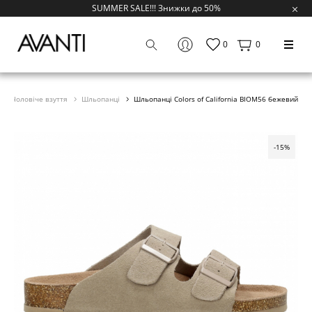
SUMMER SALE!!! Знижки до 50%
0
0
Чоловіче взуття
Шльопанці
Шльопанці Colors of California BIOM56 бежевий
-15%