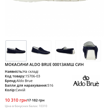
МОКАСИНИ ALDO BRUE 0001ЗАМШ СИН
Наявність:
На складі
Код товару:
15706-03
Бренд:
Aldo Brue
Балли для нарахування:
516
Колір:
Синій
10 310 грн
17 182 грн
Ціна в бонусних балах: 10310