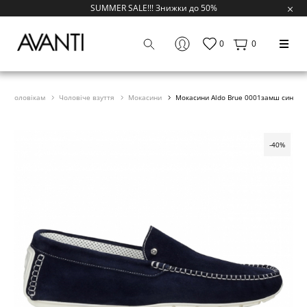
SUMMER SALE!!! Знижки до 50%
0
0
Чоловікам
Чоловіче взуття
Мокасини
Мокасини Aldo Brue 0001замш син
-40%