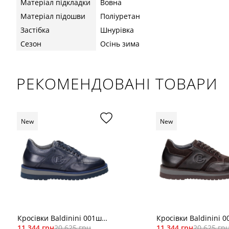
Матеріал підкладки
Вовна
Матеріал підошви
Поліуретан
Застібка
Шнурівка
Сезон
Осінь зима
РЕКОМЕНДОВАНІ ТОВАРИ
New
New
Кросівки Baldinini 001ш
Кросівки Baldinini 
син
11 344 грн
20 625 грн
кор
11 344 грн
20 625 гр