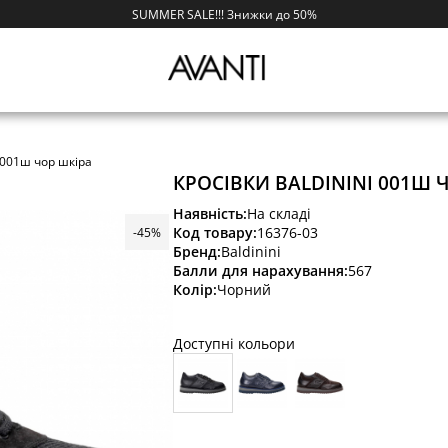
SUMMER SALE!!! Знижки до 50%
i 001ш чор шкіра
КРОСІВКИ BALDININI 001Ш 
Наявність:
На складі
Код товару:
16376-03
-45%
Бренд:
Baldinini
Балли для нарахування:
567
Колір:
Чорний
Доступні кольори