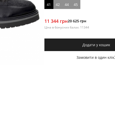
41
42
44
45
11 344 грн
20 625 грн
Ціна в бонусних балах: 11344
Додати у кошик
Замовити в один клік