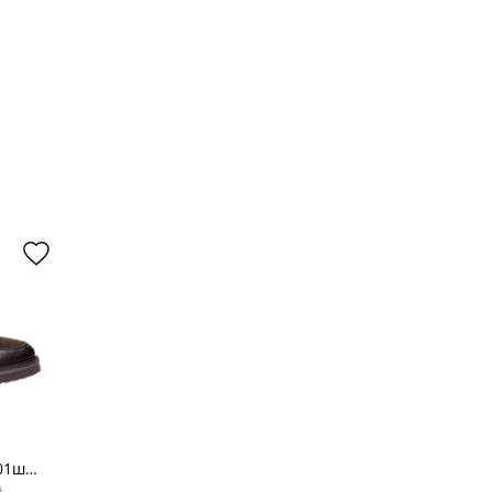
001ш
н