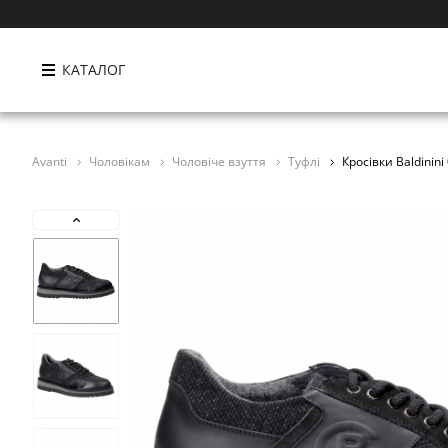
КАТАЛОГ
Avanti
Чоловікам
Чоловіче взуття
Туфлі
Кросівки Baldinin