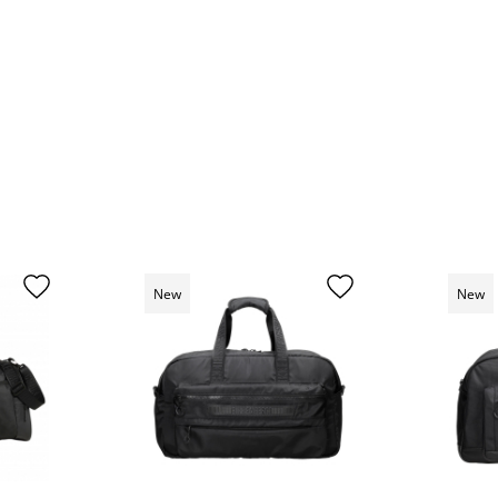
New
New