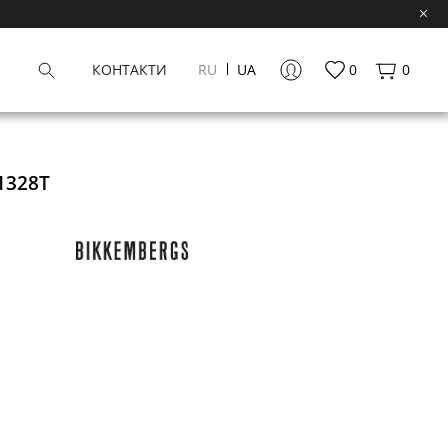
КОНТАКТИ
RU
UA
0
0
1328T