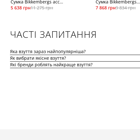
Сумка Bikkembergs acc
Сумка Bikkembergs
6704
5 638 грн
11 275 грн
BKZA01278P
7 868 грн
9 834 грн
ЧАСТІ ЗАПИТАННЯ
Яка взуття зараз найпопулярніша?
Як вибрати якісне взуття?
Які бренди роблять найкраще взуття?