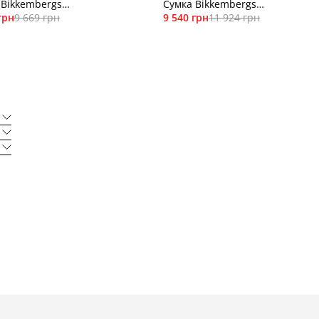
 Bikkembergs
Сумка Bikkembergs
1265T
грн
9 669 грн
BKBR01248T
9 540 грн
11 924 грн