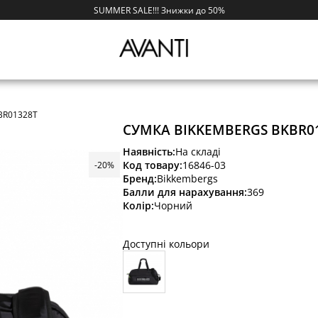
SUMMER SALE!!! Знижки до 50%
BR01328T
СУМКА BIKKEMBERGS BKBR0
Наявність:
На складі
Код товару:
16846-03
-20%
Бренд:
Bikkembergs
Балли для нарахування:
369
Колір:
Чорний
Доступні кольори