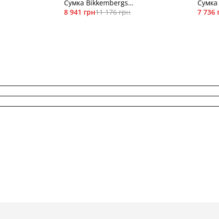
Сумка Bikkembergs
Сумка
BKBR01293T
8 941 грн
11 176 грн
BKBR0
7 736 