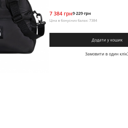
7 384 грн
9 229 грн
Ціна в бонусних балах: 7384
Додати у кошик
Замовити в один клік