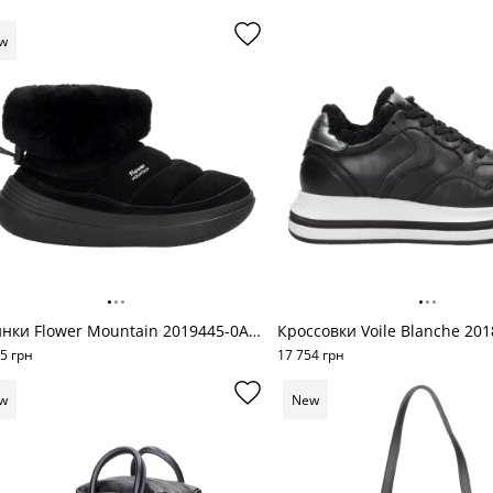
w
Ботинки Flower Mountain 2019445-0A01м
5 грн
17 754 грн
w
New