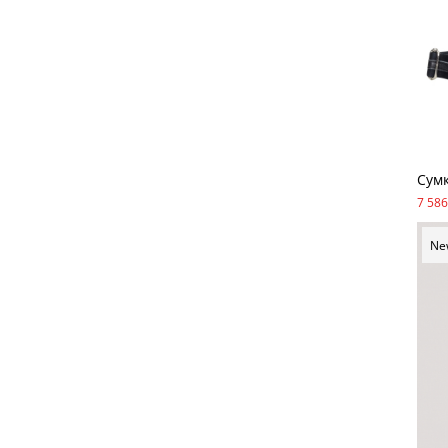
Сумк
7 586
Ne