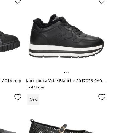
-1A01м чер
Кроссовки Voile Blanche 2017026-0A01м кож
15 972 грн
New