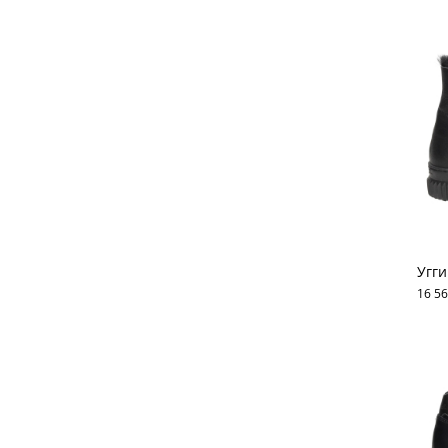
Угги
16 56