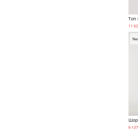
Топ 
11 62
Ne
Шор
6 137