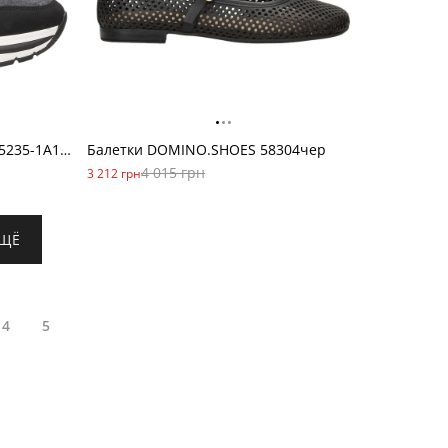
Кроссовки Voile Blanche 2015235-1A16м черн
Балетки DOMINO.SHOES 58304чер
4 015 грн
3 212 грн
ЕЩЁ
4
5