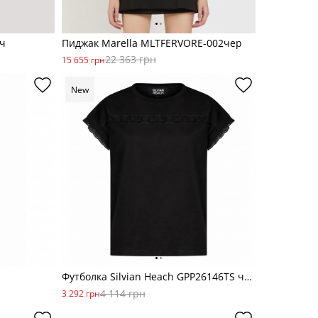
 ч
Пиджак Marella MLTFERVORE-002чер
22 363 грн
15 655 грн
New
Футболка Silvian Heach GPP26146TS чер
4 114 грн
3 292 грн