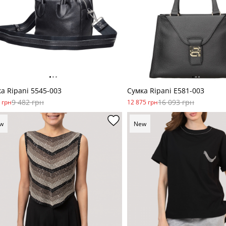
а Ripani 5545-003
Сумка Ripani E581-003
9 482 грн
16 093 грн
 грн
12 875 грн
w
New