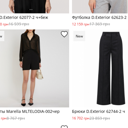
D.Exterior 62077-2 ч+беж
Футболка D.Exterior 62623-2
16 599 грн
17 369 грн
0 грн
12 159 грн
w
New
ты Marella MLTELODIA-002чер
Брюки D.Exterior 62744-2 ч
8 767 грн
23 859 грн
 грн
16 702 грн