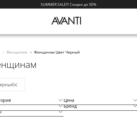
SUMMER SALE!!! Скидки до 50%
i
Женщинам
Женщинам Цвет Черный
енщинам
ерный
гория
Цена
Бренд
н