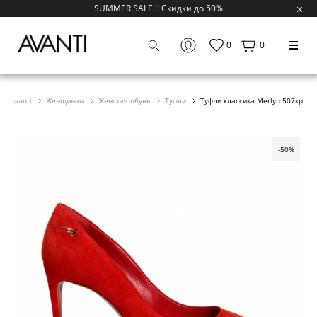
SUMMER SALE!!! Скидки до 50%
0
0
Avanti
Женщинам
Женская обувь
Туфли
Туфли классика Merlyn 507кр
-50%