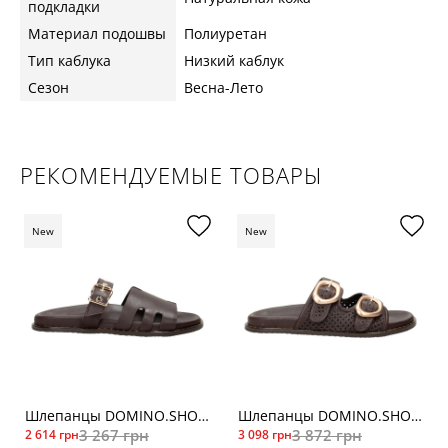
подкладки
Материал подошвы
Полиуретан
Тип каблука
Низкий каблук
Сезон
Весна-Лето
РЕКОМЕНДУЕМЫЕ ТОВАРЫ
New
New
Шлепанцы DOMINO.SHOES 27176кор
Шлепанцы DOMINO.SHOES 27156кор
3 267 грн
3 872 грн
2 614 грн
3 098 грн