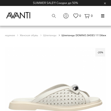
SUMMER SALE!!! Скидки до 50%
0
0
Женщинам
Женская обувь
Шлепанцы
Шлепанцы DOMINO.SHOES 1113беж
-20%