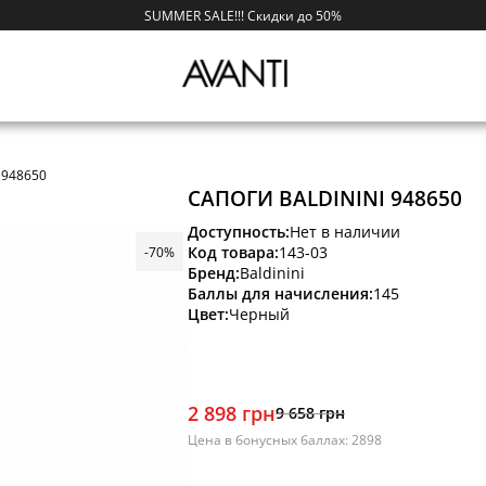
SUMMER SALE!!! Скидки до 50%
i 948650
САПОГИ BALDININI 948650
Доступность:
Нет в наличии
Код товара:
143-03
-70%
Бренд:
Baldinini
Баллы для начисления:
145
Цвет:
Черный
2 898 грн
9 658 грн
Цена в бонусных баллах: 2898