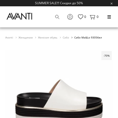
SUMMER SALE!!! Скидки до 50%
0
0
Avanti
Женщинам
Женская обувь
Сабо
Сабо Ma&Lo 9305бел
-70%