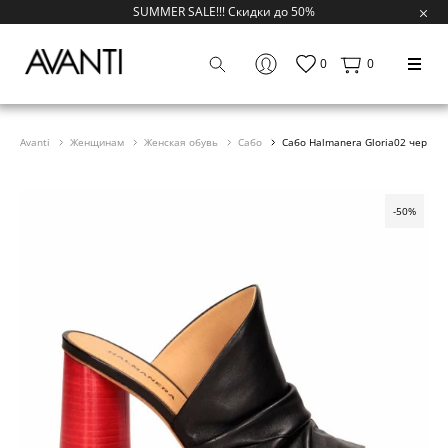
SUMMER SALE!!! Скидки до 50%
0
0
Avanti
Женщинам
Женская обувь
Сабо
Сабо Halmanera Gloria02 чер
-50%