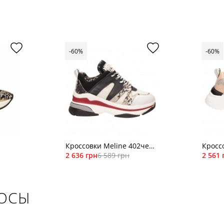
-60%
-60%
Кроссовки Meline 402чер/
Кросс
бел
2 636 грн
6 589 грн
var54
2 561 
РОСЫ