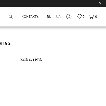
КОНТАКТЫ
RU
UA
0
0
R195