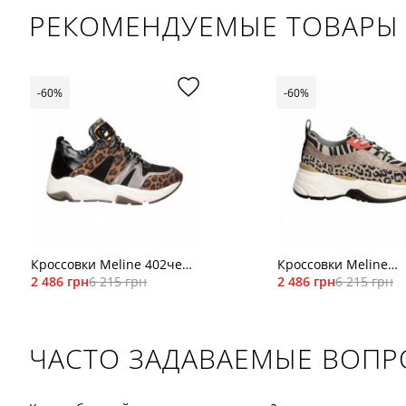
РЕКОМЕНДУЕМЫЕ ТОВАРЫ
-60%
-60%
Кроссовки Meline 402чер/
Кроссовки Meline
леоп
2 486 грн
6 215 грн
1101леоп
2 486 грн
6 215 грн
ЧАСТО ЗАДАВАЕМЫЕ ВОП