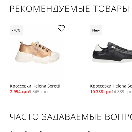
РЕКОМЕНДУЕМЫЕ ТОВАРЫ
-70%
New
Кроссовки Helena Soretti
Кроссовки Helena So
3059тк зол
2 954 грн
9 845 грн
LEONA 26/05
10 388 грн
14 839 гр
ЧАСТО ЗАДАВАЕМЫЕ ВОП