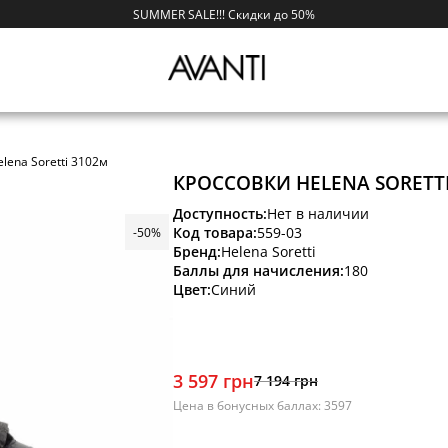
SUMMER SALE!!! Скидки до 50%
lena Soretti 3102м
КРОССОВКИ HELENA SORETT
Доступность:
Нет в наличии
Код товара:
559-03
-50%
Бренд:
Helena Soretti
Баллы для начисления:
180
Цвет:
Синий
3 597 грн
7 194 грн
Цена в бонусных баллах: 3597