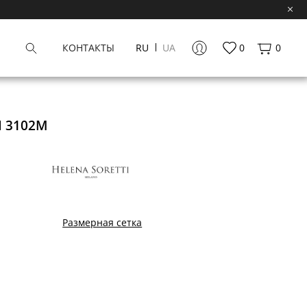
КОНТАКТЫ
RU
UA
0
0
I 3102М
Размерная сетка