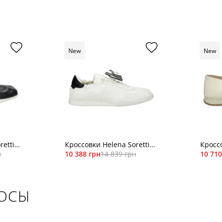
New
New
retti
Кроссовки Helena Soretti
Кроссо
н
LEONA 26/03
10 388 грн
14 839 грн
KURT 
10 710
РОСЫ