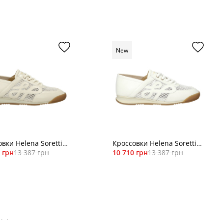
New
вки Helena Soretti
Кроссовки Helena Soretti
26/02
 грн
13 387 грн
KURT 26/01
10 710 грн
13 387 грн