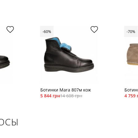
-60%
-70%
Ботинки Mara 807м кож
Ботин
5 844 грн
14 608 грн
4 759 
РОСЫ