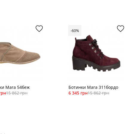
-60%
ки Mara 54беж
Ботинки Mara 311бордо
грн
15 862 грн
6 345 грн
15 862 грн