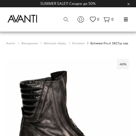
SUMMER SALE!!! Скидки до 50%
0
0
Avanti
Женщинам
Женская обувь
Ботинки
Ботинки Fru.it 5827ш сер
-60%