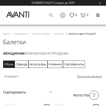
SUMMER SALE!!! Скидки до 50%
0
0
Avanti
Женщинам
Женская обувь
Балетки
Балетки Цвет Розовый
Балетки
ЖЕНЩИНАМ
МУЖЧИНАМ
РАСПРОДАЖА
Обувь
Одежда
Аксессуары
Новинки
Сертификаты
Розовый
Очистить фильтр
Сортировать:
ФИЛЬТРЫ