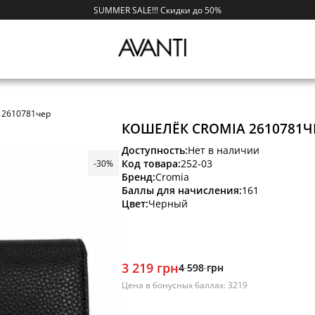
SUMMER SALE!!! Скидки до 50%
 2610781чер
КОШЕЛЁК CROMIA 2610781Ч
Доступность:
Нет в наличии
Код товара:
252-03
-30%
Бренд:
Cromia
Баллы для начисления:
161
Цвет:
Черный
3 219 грн
4 598 грн
Цена в бонусных баллах: 3219